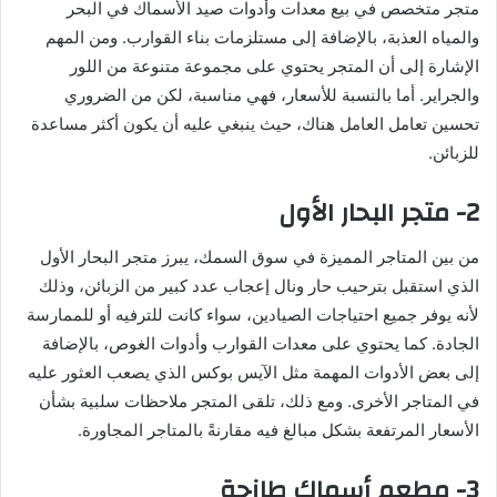
متجر متخصص في بيع معدات وأدوات صيد الأسماك في البحر
والمياه العذبة، بالإضافة إلى مستلزمات بناء القوارب. ومن المهم
الإشارة إلى أن المتجر يحتوي على مجموعة متنوعة من اللور
والجراير. أما بالنسبة للأسعار، فهي مناسبة، لكن من الضروري
تحسين تعامل العامل هناك، حيث ينبغي عليه أن يكون أكثر مساعدة
للزبائن.
2- متجر البحار الأول
من بين المتاجر المميزة في سوق السمك، يبرز متجر البحار الأول
الذي استقبل بترحيب حار ونال إعجاب عدد كبير من الزبائن، وذلك
لأنه يوفر جميع احتياجات الصيادين، سواء كانت للترفيه أو للممارسة
الجادة. كما يحتوي على معدات القوارب وأدوات الغوص، بالإضافة
إلى بعض الأدوات المهمة مثل الآيس بوكس الذي يصعب العثور عليه
في المتاجر الأخرى. ومع ذلك، تلقى المتجر ملاحظات سلبية بشأن
الأسعار المرتفعة بشكل مبالغ فيه مقارنةً بالمتاجر المجاورة.
3- مطعم أسماك طازجة