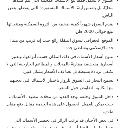
السوق لا يشمل فقط بيع الأسماك المحلية التي يتم صيدها
محليًا، بل يتضمن أيضًا الأسماك المستوردة التي يفضلها بعض
الناس.
يقدم السوق شهرياً كمية ضخمة من الثروة السمكية ومنتجاتها
تبلغ حوالي 2600 طن.
الموقع الجغرافي لسوق البنقلة رائع حيث إنه قريب من ميناء
جدة الإسلامي وشاطئ جدة.
تتنوع أسعار الأسماك في ذلك المكان حسب أنواعها، وتعتبر
أسعارها منخفضة مقارنةً بالمحلات والمطاعم الخارجية التي لا
تكتفي بزيادة بسيطة بل تضاعف الأسعار بشكل كبير.
يسمح التجار في السوق للزوار باختيار الأسماك التي تعجبهم
مع إمكانية التفاوض حول السعر.
داخل السوق وخلفه توجد العديد من محلات تنظيف الأسماك،
حيث يمكن للعميل الحصول على هذه الخدمة مقابل دفع مقابل
مادي.
في بعض الأحيان قد يرغب الزائر في تحضير الأسماك التي
حصل عليها، ونلاحظ أن السوق يحتوي على مطعم يقوم بتجهيز