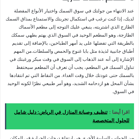
عند الانتهاء من جولتك في سوق السمك واختيار الأنواع المفضلة
لديك، إذا كنت ترغب في استكمال تجربتك والاستمتاع بمذاق السمك
الطازج الذي اشتريته، ينبغي عليك التوجه إلى مطعم الأسماك
الطازجة، وهو المطعم الوحيد في السوق الذي يهتم بطهي سمكك
بالطريقة التي تفضلها على يد أمهر الطباخين، بالإضافة إلى تقديم
أطباق جانبية لذيذة مثل بابا غنوج والحمص والسلطات.من المهم
الإشارة إلى أنه عند الذهاب إلى السوق في وقت مبكر ورغبتك في
تناول السمك في المطعم، يجب أن تعرف أن المطعم سيحتفظ
بالسمك حتى عودتك خلال وقت الغداء. من النقاط التي تم انتقادها
بشأن المحل هو ازدحامه الشديد، وهو أمر طبيعي نظرًا لكونه الوحيد
في السوق.
اقرا أيضا :
تنظيف وصيانة المنازل في الرياض: دليل شامل
للحلول المتخصصة
من الجوانب السلبية الأخرى هي ارتفاع درجات الحرارة في المكان