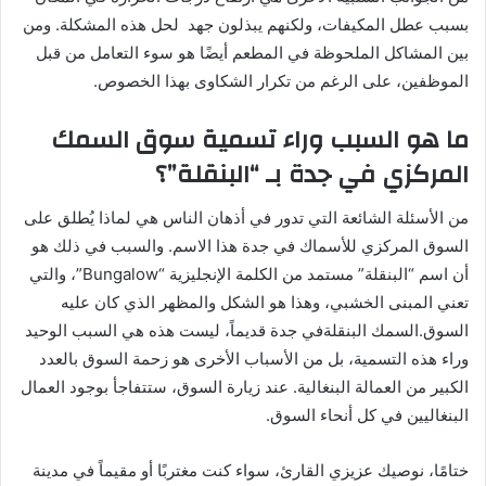
بسبب عطل المكيفات، ولكنهم يبذلون جهد لحل هذه المشكلة. ومن
بين المشاكل الملحوظة في المطعم أيضًا هو سوء التعامل من قبل
الموظفين، على الرغم من تكرار الشكاوى بهذا الخصوص.
ما هو السبب وراء تسمية سوق السمك
المركزي في جدة بـ “البنقلة”؟
من الأسئلة الشائعة التي تدور في أذهان الناس هي لماذا يُطلق على
السوق المركزي للأسماك في جدة هذا الاسم. والسبب في ذلك هو
أن اسم “البنقلة” مستمد من الكلمة الإنجليزية “Bungalow”، والتي
تعني المبنى الخشبي، وهذا هو الشكل والمظهر الذي كان عليه
السوق.
السم
ك
البنقلة
في جدة قديماً، ليست هذه هي السبب الوحيد
وراء هذه التسمية، بل من الأسباب الأخرى هو زحمة السوق بالعدد
الكبير من العمالة البنغالية. عند زيارة السوق، ستتفاجأ بوجود العمال
البنغاليين في كل أنحاء السوق.
ختامًا، نوصيك عزيزي القارئ، سواء كنت مغتربًا أو مقيماً في مدينة