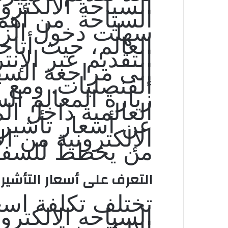
السياحه الالكترو
السياحة من أهم 
سهلت دخول الزو
العالم، حيث أتاح
التقديم عبر الإن
إلى مراجعة السف
القنصليات. ومع ت
زيارة المعالم ال
العالمية
داخل الم
عن أسعار تأشير
الإلكترونية من ا
من يخطط للسفر
التعرف على أسعار التأشير
تختلف تكلفة اسع
السياحه الالكترو