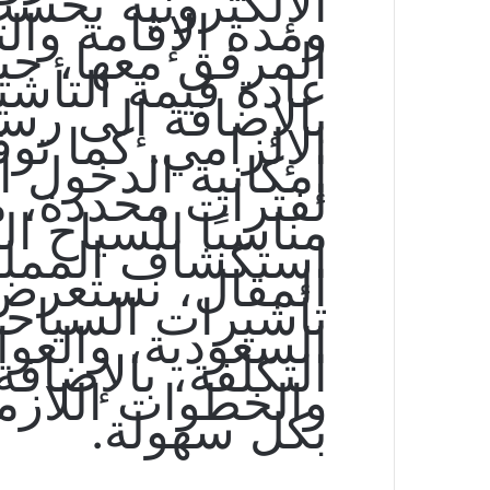
الإلكترونية بحسب
ومدة الإقامة وال
المرفق معها، ح
عادة قيمة التأشي
بالإضافة إلى رسو
الإلزامي. كما تو
إمكانية الدخول ال
لفترات محددة، مم
مناسبًا للسياح ا
استكشاف المملك
المقال، نستعرض 
تأشيرات السياحة 
السعودية، والعوا
التكلفة، بالإضاف
والخطوات اللازم
بكل سهولة.