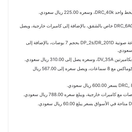
22 ريال سعودي.
يتوفر في الأسواق جهاز أنتركم كوماكس طراز DRC_6AC2 خاص بالشقق، بالإضافة إلى كاميرات خارجية، ويصل
يتوفر في الأسواق جهاز أنتركم كوماكس مع سماعة صوتية DP_2s/DR_201D بحجم 7 بوصات، بالإضافة إلى
يتوفر في الأسواق جهاز أنتركم صوتي من ماركة كوماكس مع 8 سماعات، ويصل سعره إلى 567.00 ريال