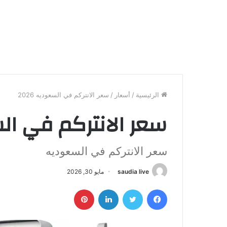
الرئيسية
/
أسعار
/
سعر الانتركم في السعوديه 2026
سعر الانتركم في السع
سعر الانتركم في السعوديه
saudia live
مايو 30, 2026
فيسبوك
تويتر
لينكدإن
بينتيريست