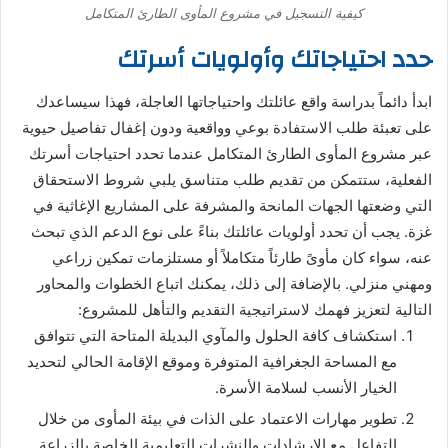
كيفية التسجيل في مشروع المأوى الطارئ المتكامل
حدد احتياجاتك وأولويات أسرتك
ابدأ دائماً بدراسة واقع عائلتك واحتياجاتها العاجلة، فهذا سيساعدك
على تعبئة طلب الاستفادة بوعي وواقعية ودون إغفال تفاصيل حيوية
عبر مشروع المأوى الطارئ المتكامل عندما تحدد احتياجات أسرتك
الفعلية، ستتمكن من تقديم طلب متناسق يلبي شروط الاستحقاق
التي وضعتها الجهات المانحة والمشرفة على المشاريع الإغاثية في
غزة. يجب أن تحدد أولويات عائلتك بناءً على نوع الدعم الذي تبحث
عنه، سواء كان مأوىً طارئاً متكاملاً أو مستلزمات تمكين زراعي
ومهني منزلي. بالإضافة إلى ذلك، يمكنك اتباع الخطوات والمحاور
التالية لتعزيز فهمك لاستراتيجية التقديم والتأهل للمشروع:
استكشاف كافة الحلول والمآوي البديلة المتاحة التي تتوافق
مع المساحة الجغرافية المتوفرة وموقع الإقامة الحالي لتحديد
الخيار الأنسب لسلامة الأسرة.
تطوير مهارات الاعتماد على الذات في بيئة المأوى من خلال
التفاعل مع الإرشادات والنشرات التعليمية الخاصة بالزراعة