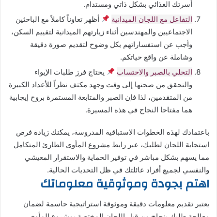
أسرتك الغذائي بشكل ذاتي ومستدام.
التفاعل مع اللجان الميدانية
أظهر تعاوناً كاملاً مع الباحثين
الاجتماعيين والمهندسين أثناء زيارتهم الميدانية لتقييم السكن،
وأجب عن استفساراتهم بكل وضوح لتقديم صورة دقيقة
وشاملة عن واقع حياتكم.
التحلي بالصبر والاحتساب
يحتاج فرز طلبات الإيواء
والتحقق من صحتها إلى وقت وجهد مكثف نظراً للأعداد الكبيرة
من المتقدمين، لذا فإن الصبر والمتابعة المستمرة بروح إيجابية
هما مفتاحا النجاح في هذه المسيرة.
باعتمادك لهذه الخطوات الاستباقية المدروسة، يمكنك زيادة فرص
استجابة اللجان لطلبك، عبر رابط مشروع المأوى الطارئ المتكامل
مما يسهم بشكل مباشر في توفير الحماية والاستقرار المعيشي
والنفسي لجميع أفراد عائلتك في ظل التحديات الحالية.
اهتم بجودة وموثوقية معلوماتك
يعتبر تقديم معلومات دقيقة وموثوقة استراتيجية حاسمة لضمان
معالجة طلبك بنجاح من قبل اللجان المختصة بمشروع المأوى