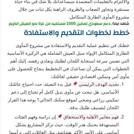
والالتزام بالتعليمات المعتمدة سيساعدانك بلا شك في بناء حياة
مستقرة وتجاوز الصعاب والظروف الراهنة بكل ثبات من خلال
مشروع المأوى الطارئ المتكامل.
شاهد ايضا/
دعم سعودي تمكين 1000 مستفيد من غزة نحو العيش الكريم
خطط لخطوات التقديم والاستفادة
خطتك في تنظيم عملية التقديم والاستفادة من مشروع المأوى
الطارئ المتكامل الإيواء سبل العيش الشاملة هي الركيزة الأساسية
التي تضمن سرعة استجابة اللجان لطلبك وتفادي رفضه. إليك أهم
الخطوات التي يمكن أن تساعدك في التخطيط بنجاح للحصول على
مأوى آمن وتمكين اقتصادي حقيقي لعائلتك:
تحديد الهدف الرئيسي
قبل بدء التعبئة، حدد احتياج عائلتك
الأساسي، هل تبحث عن مأوى بديل كامل أم تحتاج إلى دعم
تمكيني زراعي وصحي لموقع سكنك الحالي؟ يوجه هذا القرار
اللجان لتصنيف طلبك بدقة.
فهم معايير الأهلية والاستحقاق
إن دراسة وفهم الفئات
المستهدفة يجنبك هدر الوقت، حيث تركز المشاريع بشكل
أساسي على الأسر الأكثر هشاشة، مثل العائلات التي ترأسها