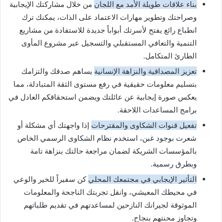
بناء علاقات طويلة الأمد مع اللجان
من خلال مشاركتك الإيجابية
وصراحتك وتطوير مهارات الاعتماد على الذات، يمكنك ترك
انطباع رائع يفتح لأسرتك أبواباً جديدة للاستفادة من مشاريع
التنمية والتعافي المستقبلي والتسجيل عبر مشروع المأوى
الطارئ المتكامل.
تعزيز المصداقية والنزاهة الإنسانية
يساهم صدقك والتزامك
بتسليم معلومات حقيقية في رفع مستوى الثقة المتبادلة، مما
يعكس صورة إيجابية عن عائلتك ويضمن استحقاقكم العادل في
برامج المساعدات اللاحقة.
تفعيل قنوات الشكاوى والمقترحات
إذا واجهتك أي مشكلة أو
شعرت بوجود غبن، استخدم نظام الشكاوى الرسمي الخاص
بالمؤسسات الشريكة لضمان مراجعة حالتك بنزاهة تامة
وبطرق رسمية.
التأثير الإيجابي في مجتمعك المحلي
كن سفيراً للخير والوعي
في محيطك المعيشي، وانقل تجربتك الناجحة والمعلومات
الموثوقة لجيرانك النازحين لمساعدتهم في تقديم طلباتهم
وتجاوز محنتهم بنجاح.