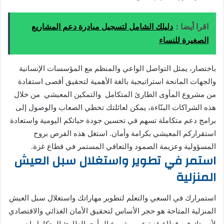
اقرا أيضا :
دليلك الشامل لتسجيل مبادرة دعم المشاريع
الصغيرة للنساء
باختصار، يمثل التواصل الواعي والمنظم مع المؤسسات الإنسانية
والجهات المانحة استراتيجية بالغة الأهمية لتحقيق أقصى استفادة
من مشروع المأوى الطارئ المتكامل والتمكين المعيشي من خلال
هذه الشراكات البنّاءة، يمكن لعائلتك تخطي الصعاب والوصول إلى
برامج دعم متكاملة تسهم في تحسين جودة حياتكم اليومية واستعادة
استقراركم المعيشي بكرامة وأمان. استغل هذه الفرص بروح
المسؤولية وعزيمة الصمود والتعافي المستمر في قطاع غزة.
استمر في تطوير واستغلال سبل العيش
المنزلية
استمرارك في السعي والتعلم لتطوير مهاراتك واستغلال سبل العيش
المنزلية المتاحة هو حجر الأساس لتحقيق الأمان الغذائي والاقتصادي
لأسرتك في قطاع غزة عبر مشروع المأوى الطارئ المتكامل إن