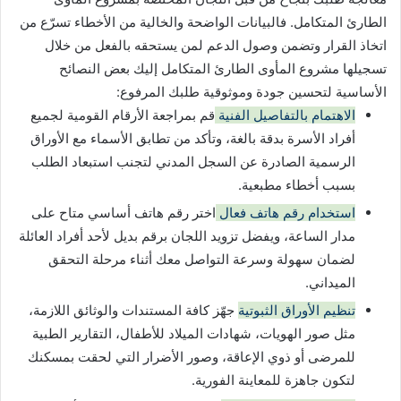
الطارئ المتكامل. فالبيانات الواضحة والخالية من الأخطاء تسرّع من
اتخاذ القرار وتضمن وصول الدعم لمن يستحقه بالفعل من خلال
تسجيلها مشروع المأوى الطارئ المتكامل إليك بعض النصائح
الأساسية لتحسين جودة وموثوقية طلبك المرفوع:
الاهتمام بالتفاصيل الفنية
قم بمراجعة الأرقام القومية لجميع
أفراد الأسرة بدقة بالغة، وتأكد من تطابق الأسماء مع الأوراق
الرسمية الصادرة عن السجل المدني لتجنب استبعاد الطلب
بسبب أخطاء مطبعية.
استخدام رقم هاتف فعال
اختر رقم هاتف أساسي متاح على
مدار الساعة، ويفضل تزويد اللجان برقم بديل لأحد أفراد العائلة
لضمان سهولة وسرعة التواصل معك أثناء مرحلة التحقق
الميداني.
تنظيم الأوراق الثبوتية
جهّز كافة المستندات والوثائق اللازمة،
مثل صور الهويات، شهادات الميلاد للأطفال، التقارير الطبية
للمرضى أو ذوي الإعاقة، وصور الأضرار التي لحقت بمسكنك
لتكون جاهزة للمعاينة الفورية.