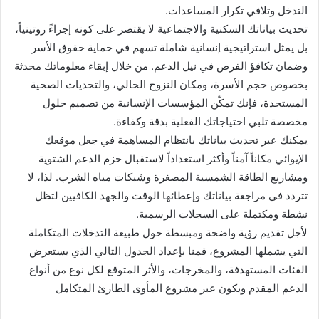
التدخل وتلافي تكرار المساعدات.
تحديث بياناتك السكنية والاجتماعية لا يقتصر على كونه إجراءً روتينياً،
بل يمثل استراتيجية إنسانية شاملة تسهم في حماية حقوق الأسر
وضمان تكافؤ الفرص في نيل الدعم. من خلال إبقاء معلوماتك محدثة
بخصوص حجم الأسرة، ومكان النزوح الحالي، والتحديات الصحية
المستجدة، فإنك تمكّن المؤسسات الإنسانية من تصميم حلول
مخصصة تلبي احتياجاتك الفعلية بدقة وكفاءة.
يمكنك عبر تحديث بياناتك بانتظام المساهمة في جعل موقعك
الإيوائي مكاناً آمناً وأكثر استعداداً لاستقبال حزم الدعم الشتوية
ومشاريع الطاقة الشمسية المصغرة وشبكات مياه الشرب. لذا، لا
تتردد في مراجعة بياناتك وإعطائها الوقت والجهد الكافيين لتظل
نشطة ومكتملة على السجلات الرسمية.
لأجل تقديم رؤية واضحة ومبسطة حول طبيعة التدخلات المتكاملة
التي يشملها المشروع، قمنا بإعداد الجدول التالي الذي يستعرض
الفئات المستهدفة، والمخرجات، والأثر المتوقع لكل نوع من أنواع
الدعم المقدم ويكون عبر مشروع المأوى الطارئ المتكامل