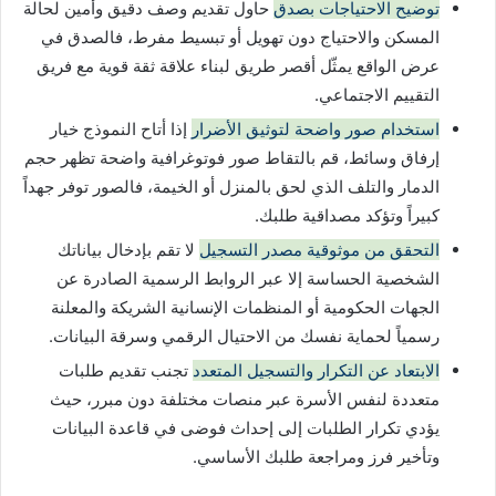
توضيح الاحتياجات بصدق
حاول تقديم وصف دقيق وأمين لحالة
المسكن والاحتياج دون تهويل أو تبسيط مفرط، فالصدق في
عرض الواقع يمثّل أقصر طريق لبناء علاقة ثقة قوية مع فريق
التقييم الاجتماعي.
استخدام صور واضحة لتوثيق الأضرار
إذا أتاح النموذج خيار
إرفاق وسائط، قم بالتقاط صور فوتوغرافية واضحة تظهر حجم
الدمار والتلف الذي لحق بالمنزل أو الخيمة، فالصور توفر جهداً
كبيراً وتؤكد مصداقية طلبك.
التحقق من موثوقية مصدر التسجيل
لا تقم بإدخال بياناتك
الشخصية الحساسة إلا عبر الروابط الرسمية الصادرة عن
الجهات الحكومية أو المنظمات الإنسانية الشريكة والمعلنة
رسمياً لحماية نفسك من الاحتيال الرقمي وسرقة البيانات.
الابتعاد عن التكرار والتسجيل المتعدد
تجنب تقديم طلبات
متعددة لنفس الأسرة عبر منصات مختلفة دون مبرر، حيث
يؤدي تكرار الطلبات إلى إحداث فوضى في قاعدة البيانات
وتأخير فرز ومراجعة طلبك الأساسي.