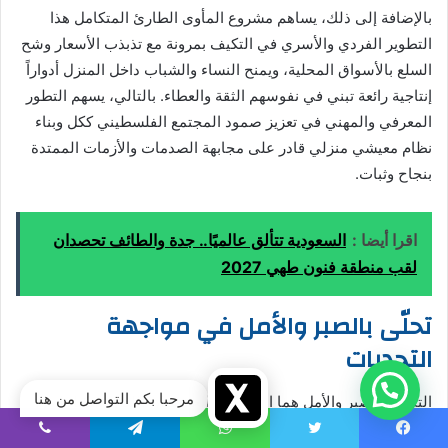
بالإضافة إلى ذلك، يساهم مشروع المأوى الطارئ المتكامل هذا
التطوير الفردي والأسري في التكيف بمرونة مع تذبذب الأسعار وشح
السلع بالأسواق المحلية، ويمنح النساء والشباب داخل المنزل أدواراً
إنتاجية رائعة تبني في نفوسهم الثقة والعطاء. بالتالي، يسهم التطور
المعرفي والمهني في تعزيز صمود المجتمع الفلسطيني ككل وبناء
نظام معيشي منزلي قادر على مجابهة الصدمات والأزمات الممتدة
بنجاح وثبات.
اقرا أيضا :
السعودية تتألق عالميًا.. جدة والطائف تحصدان
لقب منطقة فنون طهي 2027
تحلّى بالصبر والأمل في مواجهة
التحديات
مرحبا بكم التواصل من هنا
التحلي بالصبر والأمل هما المحركان الحقيقيان اللذان يمكناننا من
تجاوز العقبات وتأمين العيش الكريم لأسرتنا في هذا العالم المليء
يسبوك
تويتر
واتساب
تيلقرام
ڤايبر