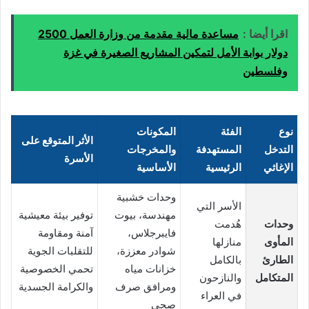
اقرا أيضا :
مساعدة مالية مقدمة من وزارة العمل 2500
دولار بوابة الأمل لتمكين المشاريع الصغيرة في غزة
وفلسطين
نوع
الفئة
المكونات
الأثر المتوقع على
التدخل
المستهدفة
والمخرجات
الأسرة
الإغاثي
الرئيسية
الأساسية
وحدات خشبية
الأسر التي
مهندسة، بيوت
توفير بيئة معيشية
وحدات
هُدمت
فايبرجلاس،
آمنة ومقاومة
المأوى
منازلها
شوادر معززة،
للتقلبات الجوية
الطارئ
بالكامل
خزانات مياه
تحمي الخصوصية
المتكامل
والنازحون
ومرافق صرف
والكرامة الجسدية
في العراء
صحي