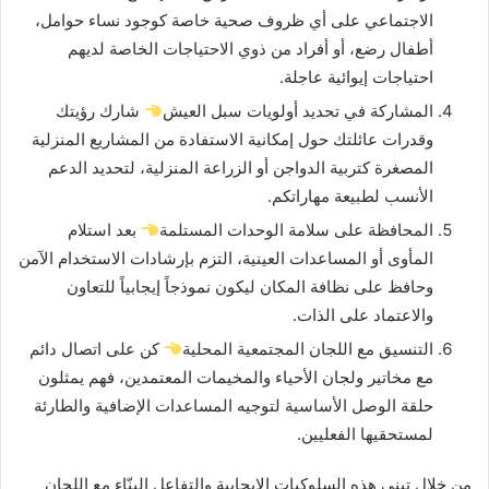
الاجتماعي على أي ظروف صحية خاصة كوجود نساء حوامل،
أطفال رضع، أو أفراد من ذوي الاحتياجات الخاصة لديهم
احتياجات إيوائية عاجلة.
المشاركة في تحديد أولويات سبل العيش
شارك رؤيتك
وقدرات عائلتك حول إمكانية الاستفادة من المشاريع المنزلية
المصغرة كتربية الدواجن أو الزراعة المنزلية، لتحديد الدعم
الأنسب لطبيعة مهاراتكم.
المحافظة على سلامة الوحدات المستلمة
بعد استلام
المأوى أو المساعدات العينية، التزم بإرشادات الاستخدام الآمن
وحافظ على نظافة المكان ليكون نموذجاً إيجابياً للتعاون
والاعتماد على الذات.
التنسيق مع اللجان المجتمعية المحلية
كن على اتصال دائم
مع مخاتير ولجان الأحياء والمخيمات المعتمدين، فهم يمثلون
حلقة الوصل الأساسية لتوجيه المساعدات الإضافية والطارئة
لمستحقيها الفعليين.
من خلال تبني هذه السلوكيات الإيجابية والتفاعل البنّاء مع اللجان