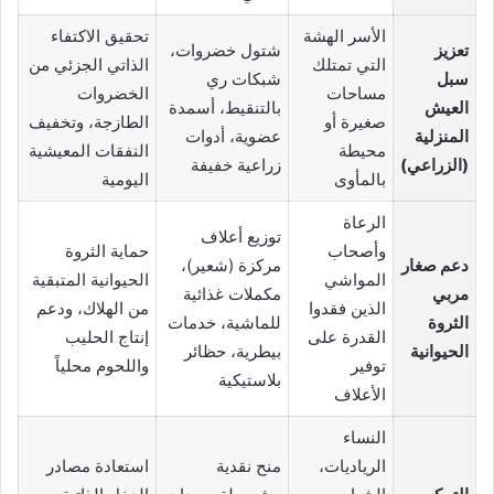
الأسر الهشة
تحقيق الاكتفاء
تعزيز
شتول خضروات،
التي تمتلك
الذاتي الجزئي من
سبل
شبكات ري
مساحات
الخضروات
العيش
بالتنقيط، أسمدة
صغيرة أو
الطازجة، وتخفيف
المنزلية
عضوية، أدوات
محيطة
النفقات المعيشية
(الزراعي)
زراعية خفيفة
بالمأوى
اليومية
الرعاة
توزيع أعلاف
وأصحاب
حماية الثروة
دعم صغار
مركزة (شعير)،
المواشي
الحيوانية المتبقية
مربي
مكملات غذائية
الذين فقدوا
من الهلاك، ودعم
الثروة
للماشية، خدمات
القدرة على
إنتاج الحليب
الحيوانية
بيطرية، حظائر
توفير
واللحوم محلياً
بلاستيكية
الأعلاف
النساء
الرياديات،
منح نقدية
استعادة مصادر