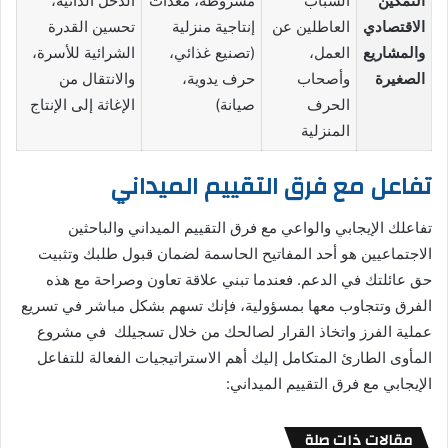
التمكين
الشباب
مشروطة، معدات
الدخل الذاتية،
الاقتصادي
العاطلين عن
إنتاجية منزلية
تحسين القدرة
والمشاريع
العمل،
(تصنيع غذائي،
الشرائية للأسرة،
الصغيرة
وأصحاب
حرف يدوية،
والانتقال من
الحرف
صيانة)
الإغاثة إلى الإنتاج
المنزلية
تفاعل مع فرق التقييم الميداني
تفاعلك الإيجابي والواعي مع فرق التقييم الميداني والباحثين
الاجتماعيين هو أحد المفاتيح الحاسمة لضمان قبول طلبك وتثبيت
حق عائلتك في الدعم. فعندما تبني علاقة تعاون وصراحة مع هذه
الفرق وتتجاوب معها بمسؤولية، فإنك تسهم بشكل مباشر في تسريع
عملية الفرز واتخاذ القرار لصالحك من خلال تسجيلك في مشروع
المأوى الطارئ المتكامل إليك أهم الاستراتيجيات الفعالة للتفاعل
الإيجابي مع فرق التقييم الميداني:
مقالات ذات صلة