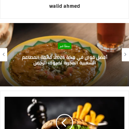
walid ahmed
مطاعم
ألذ مطاعم بروستد في السعودية 2026: دليل
القرمشة والنكهة الأصيلة