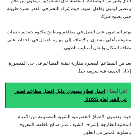
الذي يُعتبر من الوصفات المفضلة لدى السعوديين، يتكون من لحم
وعصير ليمون وفلفل أسود. حيث يُترك اللحم في القدر لفترة طويلة
حتى يصبح طريًا.
يهتم القائمون على العمل في مطاعم ومطابخ مكتوم بتقديم خدمات
متنوعة بأعلى مستوى، بالإضافة إلى مهارة العمال في الحفاظ على
نظافة المكان وإتقان أساليب الطهي.
يعد من المطاعم الصغيرة مقارنة ببقية المطاعم في حي المنصورة،
إلا أن الخدمة فيه سريعة جداً.
اقرا أيضا :
اجمل فطار سعودي ؛دليل افضل مطاعم فطور
في الخبر لعام 2025
حيث يقدمون الأطباق الحضرمية الشهية المصنوعة من الأغنام
المحلية الطازجة بإشراف الشيف عمر صالح باخلعه، المعروف
بأسلوبه المميز في الطهي.