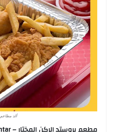
ألذ مطاعم 
مطعم بروستد الركن المختار – Broasted Al Rukn Al Mukhtar