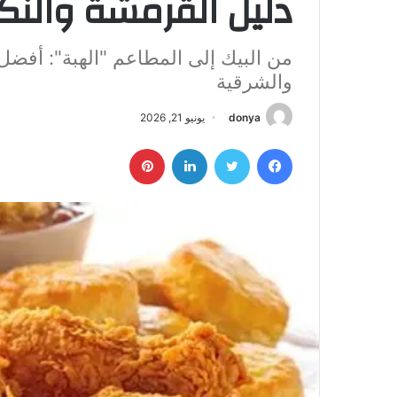
دليل القرمشة والنك
من البيك إلى المطاعم "الهبة": أفض
والشرقية
donya
يونيو 21, 2026
فيسبوك
تويتر
لينكدإن
بينتيريست