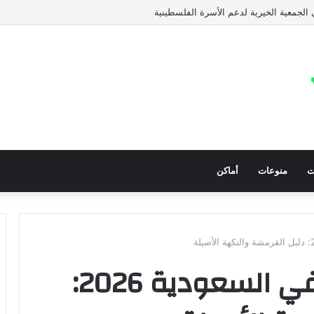
ت الإغاثية الانروا
ت
منوعات
أماكن
ألذ مطاعم بروستد في السعودية 2026: