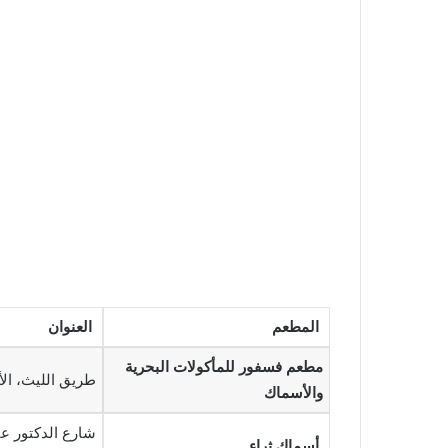
المطعم
العنوان
مطعم فسفور للمأكولات البحرية
طريق الليث، الأمير، مكة 24351، المم
والأسماك
أسماك ثراء