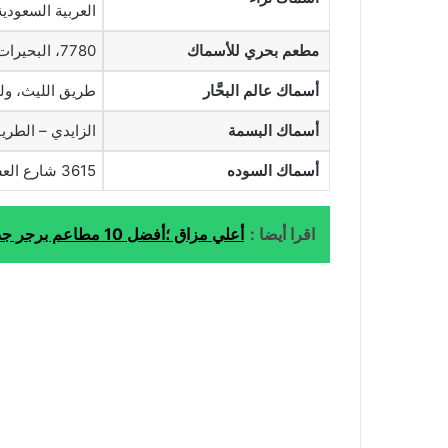
العربية السعودية
مطعم بحري للأسماك
7780، البحيرات، مكة 24227، المملكة العربية السعودية.
أسماك عالم البحَّار
طريق الليث، ولي العهد، مكة ا
أسماك البسمة
الزايدي – الطري
أسماك السوده
3615 شارع العسكر، رقم 23، مكة المكرمة 24267، المملكة العربية السعودية
اقرا أيضا :
أعلي مزاق ؛أفضل 10 مطاعم برجر جدة لعام 2025 ( العنوان والمنيو)