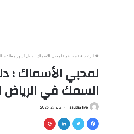
الرئيسية
/
مطاعم
/
لمحبي الأسماك ؛ دليل أشهر مطاعم السم
لمحبي الأسماك ؛ د
السمك في الرياض لعام 
saudia live
مايو 27, 2025
فيسبوك
تويتر
لينكدإن
بينتيريست