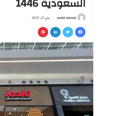
السعودية 1446
walid ahmed
مايو 27, 2025
فيسبوك
تويتر
لينكدإن
بينتيريست