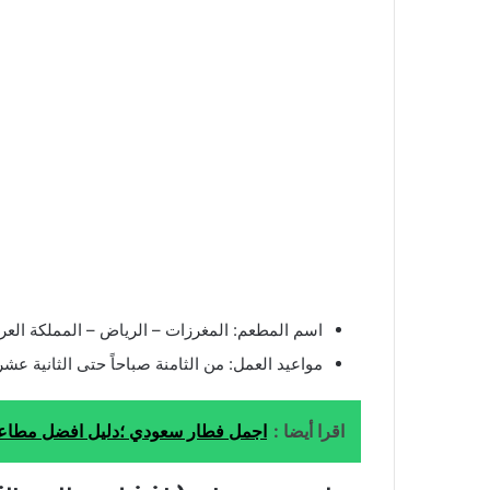
اسم المطعم: المغرزات – الرياض – المملكة العرب
مواعيد العمل: من الثامنة صباحاً حتى الثانية عشر
اقرا أيضا :
اجمل فطار سعودي ؛دليل افضل مطاعم فط