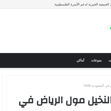
ت الإغاثية الانروا
ت
منوعات
أماكن
 السعودية 1446
لنخيل مول الرياض في