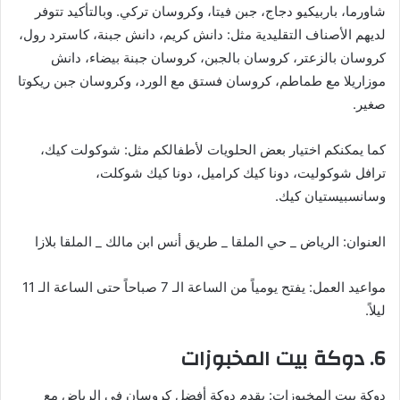
شاورما، باربيكيو دجاج، جبن فيتا، وكروسان تركي. وبالتأكيد تتوفر
لديهم الأصناف التقليدية مثل: دانش كريم، دانش جبنة، كاسترد رول،
كروسان بالزعتر، كروسان بالجبن، كروسان جبنة بيضاء، دانش
موزاريلا مع طماطم، كروسان فستق مع الورد، وكروسان جبن ريكوتا
صغير.
كما يمكنكم اختيار بعض الحلويات لأطفالكم مثل: شوكولت كيك،
ترافل شوكوليت، دونا كيك كراميل، دونا كيك شوكلت،
وسانسبيستيان كيك.
العنوان: الرياض _ حي الملقا _ طريق أنس ابن مالك _ الملقا بلازا
مواعيد العمل: يفتح يومياً من الساعة الـ 7 صباحاً حتى الساعة الـ 11
ليلاً.
6. دوكة بيت المخبوزات
دوكة بيت المخبوزات: يقدم دوكة أفضل كروسان في الرياض مع