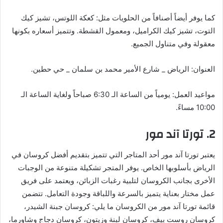
كما يوفر أيضاً أصنافاً من الحلويات مثل: كعكة اللوتس، تشيز كيك
التوت، تشيز كيك الكراميل، ومعمول القشطة. وتتميز أسعاره بكونها
معقولة وفي متناول الجميع.
العنوان: الرياض _ شارع الأمير محمد بن سلمان _ حي حطين.
مواعيد العمل: يومياً من الساعة الـ 6:30 صباحاً ولغاية الساعة الـ
10:00 مساءً.
2. تورتا آند مور
يعتبر تورتا آند مور أحد المتاجر التي تتميز بتقديم أفضل كروسان في
الرياض بأسلوبها الخاص. يوفر المتجر تشكيلة متنوعة من الوجبات
الأخرى بجانب الكروسان لتلبية رغبات الزبائن، ويعتمد على فريق
عمل مختار بعناية يتميز بالسرعة واللباقة وجودة التعامل. تتضمن
قائمة تورتا آند مور من الكروسان ما يلي: كروسان جبنة الشيدر،
كروسان روست بيف، كروسان لبنة وزيتون، كروسان دجاج وشاورما،