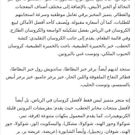
النخالة أو الخبز الأبيض، بالإضافة إلى مختلف أصناف المعجنات
والفطائر. يتميز المخبز برقي تعامل موظفيه وسرعة استجابتهم
للطلبات، كما أن أسعاره مقبولة. ويُصنف كأحد أفضل الأماكن لبيع
الكروسان في الرياض بفضل تشكيلته الواسعة والكروسان الطازج.
وفي قائمة الطعام، يقدم إلى جانب الكروسان التقليدي: كتشة
الحطب، خبز بالخميرة الطبيعية، باجت بالخميرة الطبيعية، كروسان
الحبوب الملكي، وتوست غني بالبروتين.
ستجد لديهم أيضاً: برغر خبز البطاطا، ساندويش رول خبز البطاطا،
فطائر التفاح الملفوفة واللبن الحار، خبز برجر جامبو، خبز برجر أبيض
بالسمسم، وتوست الحليب.
إنه متجر متميز ليس فقط لأفضل كروسان في الرياض، بل أيضاً
لأفضل منتجات مخابز الحطب، حيث يقدم: مقرمشات البروتين قليلة
الكربوهيدرات. كما يقدم المعمول بنكهات متنوعة (قرفة، تمر،
شوكولا وجوز الهند، شوكولا، مشكل)، والبسكويت (لوز، شوكولا، جوز
الهند، شوفان، زنجبيل)، وأيضاً الشابورة (عريضة، عريضة بر، بر