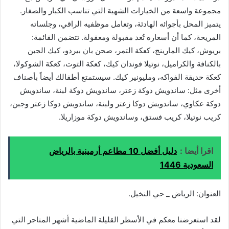
مجموعة واسعة من الخيارات الشهية التي تناسب الكبار والصغار.
يتميز المحل بأجوائه الهادئة، وتعامل موظفيه الراقي، وجلساته
المريحة، كما أن أسعاره تُعد مقبولة ومعقولة. تتضمن القائمة:
بريوش، كيك المارينج، كعكة التمر، صحن بان بيردو، كيك الجبن
بالكنافة والكراميل، نوتيلا فوندان كيك، كعكة التوت، كعكة الشوكولا،
كعكة حديقة الفواكه، ومليونير كيك. سيستمتع أطفالك أيضاً بأصناف
أخرى مثل: ساندويش دوكة زعتر، ساندويش دوكة لبنة، ساندويش
دوكة عكاوي، ساندويش دوكا زعتر ولبنة، ساندويش دوكا زعتر وجبن،
كريب نوتيلا، كريب فستق، وساندويش دوكة موزاريلا.
اقرا أيضا :
دليل أفضل 10 مطاعم أرمينية بالرياض
السعودية 1446
العنوان: الرياض _ حي النخيل.
لقد استعرضنا معكم في الأسطر القليلة الماضية أشهر المتاجر التي