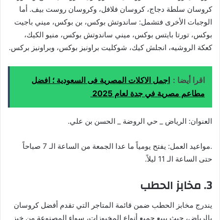
كروسان سلطة دجاج، كروسان فلافل، وكروسان روست بيف. أما
الوجبات الأخرى فتشمل: ساندوتش بوكس، بن بوكس، ميني باجيت
بوكس، تورتا بايتس بوكس، ميني ساندوتش بوكس، منيو الكيك،
كعكة الروشيه، انجلش كيك، شوكليت براونيز بوكس، وبراونيز بركس.
اقرا أيضا :
اجمل الاكلات المصرية فى السعودية ؛ افضل
مطاعم مصرية في جدة لعام 2025
العنوان: الرياض _ حي الروضة _ الحسن بن علي.
.مواعيد العمل: يفتح يومياً ما عدا الجمعة من الساعة الـ 7 صباحاً
حتى الساعة الـ 11 ليلاً.
3. مخابز الحطب
يندرج مخابز الحطب ضمن قائمة المتاجر التي تقدم أفضل كروسان
بالرياض، حيث يبيع جميع أنواع المخبوزات، سواء المصنوعة من خبز