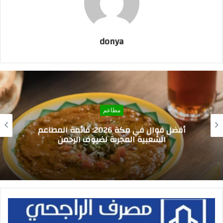
donya
مطاعم
ألذ مطاعم بروستد في السعودية 2026: دليل
القرمشة والنكهة الأصيلة