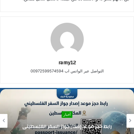
ramy12
التواصل عبر الواتس اب 00972599574594
أخبار
رابط تسجيل أيتام في الجمعية الخيرية لدعم
الأسرة الفلسطينية