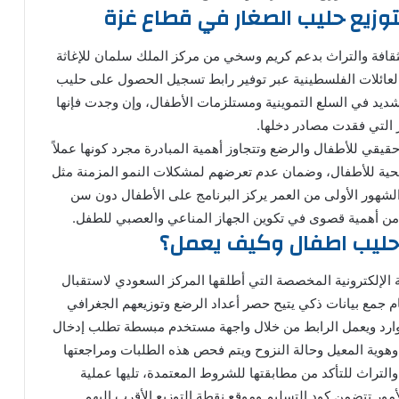
توزيع حليب الصغار في قطاع غزة
للثقافة والتراث بدعم كريم وسخي من مركز الملك سلمان للإغاثة
العائلات الفلسطينية عبر توفير رابط تسجيل الحصول على حليب
يد في السلع التموينية ومستلزمات الأطفال، وإن وجدت فإنها
سر التي فقدت مصادر دخلها.
حقيقي للأطفال والرضع وتتجاوز أهمية المبادرة مجرد كونها عملاً
لصحية للأطفال، وضمان عدم تعرضهم لمشكلات النمو المزمنة مثل
الشهور الأولى من العمر يركز البرنامج على الأطفال دون سن
ة من أهمية قصوى في تكوين الجهاز المناعي والعصبي للطفل.
 حليب اطفال وكيف يعمل؟
ة الإلكترونية المخصصة التي أطلقها المركز السعودي لاستقبال
ام جمع بيانات ذكي يتيح حصر أعداد الرضع وتوزيعهم الجغرافي
وارد ويعمل الرابط من خلال واجهة مستخدم مبسطة تطلب إدخال
هوية المعيل وحالة النزوح ويتم فحص هذه الطلبات ومراجعتها
لتراث للتأكد من مطابقتها للشروط المعتمدة، تليها عملية