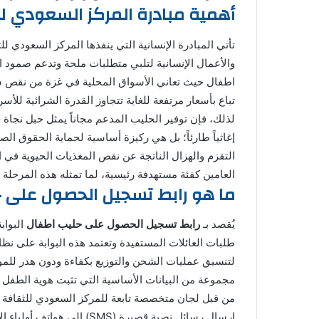
أهمية مبادرة المركز السعودي ل
تأتي المبادرة الإنسانية التي ينفذها المركز السعودي 
والأعمال الإنسانية لتلبي متطلبات ملحة وتدعم صمود 
اطفال حيث تعاني الأسواق المحلية في غزة من نقص شد
تباع بأسعار مرتفعة للغاية تتجاوز القدرة الشرائية للأ
لذلك، فإن توفير الحليب المدعم مجاناً يمثل حبل نجاة 
إغاثياً طارئاً؛ بل هي ركيزة أساسية لحماية الحقوق ا
التقزم والهزال الناتجة عن نقص المغذيات الحيوية في 
العامين كفئة مستهدفة رئيسية، لما تمثله هذه المرحل
ما هو رابط تسجيل الحصول على
يُقصد بـ
رابط تسجيل الحصول على حليب اطفال
البواب
طلبات العائلات المستفيدة وتعتمد هذه البوابة على نظ
لتنسيق عمليات الشحن والتوزيع بكفاءة ودون هدر للم
مجموعة من البيانات الأساسية التي تثبت هوية الطفل و
من قبل لجان متخصصة تابعة للمركز السعودي للثقافة وا
إرسال رسائل نصية قصيرة (SMS) إلى هواتف أولياء الأمور تتضمن كود التسليم وموقع نقطة التوزيع الأقرب إليهم.