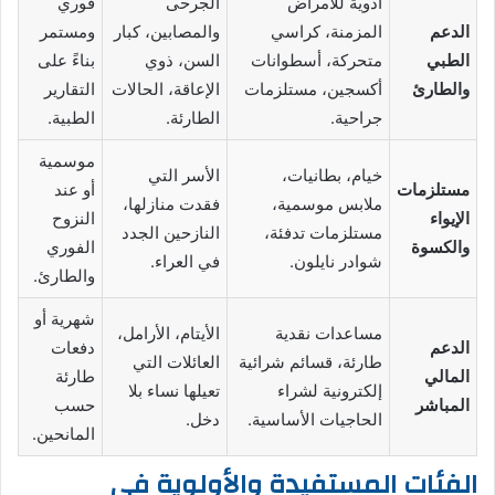
أدوية للأمراض
الجرحى
فوري
الدعم
المزمنة، كراسي
والمصابين، كبار
ومستمر
الطبي
متحركة، أسطوانات
السن، ذوي
بناءً على
والطارئ
أكسجين، مستلزمات
الإعاقة، الحالات
التقارير
جراحية.
الطارئة.
الطبية.
موسمية
خيام، بطانيات،
الأسر التي
مستلزمات
أو عند
ملابس موسمية،
فقدت منازلها،
الإيواء
النزوح
مستلزمات تدفئة،
النازحين الجدد
والكسوة
الفوري
شوادر نايلون.
في العراء.
والطارئ.
شهرية أو
مساعدات نقدية
الأيتام، الأرامل،
الدعم
دفعات
طارئة، قسائم شرائية
العائلات التي
المالي
طارئة
إلكترونية لشراء
تعيلها نساء بلا
المباشر
حسب
الحاجيات الأساسية.
دخل.
المانحين.
الفئات المستفيدة والأولوية في