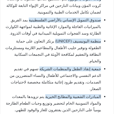
كروت المؤن وبيانات النازحين في مراكز الإيواء التابعة للوكالة
لضمان تكامل الخدمات الطبية والتموينية.
صندوق التمويل الإنساني بالأراضي الفلسطينية
يمد الفريق
بالميزانيات العاجلة والموارد الإغاثية والطبية لمواجهة الكوارث
الطارئة وسد الفجوات التمويلية الميدانية في أوقات الذروة.
منظمة اليونيسيف (UNICEF)
يرتكز التعاون على حماية
الطفولة وتوفير حليب الأطفال والمطاعيم اللازمة ومستلزمات
النظافة والتعقيم لمكافحة الأوبئة في التجمعات السكانية
والخيام.
جمعية إنقاذ الطفل والمنظمات الشريكة
تسهم في تقديم
الدعم النفسي والاجتماعي للأطفال والنساء المتضررين من
الصدمات، وتقديم طرود إغاثية متكاملة مخصصة لاحتياجات
الصغار.
المبادرات الشعبية والمطابخ الخيرية
يتم تزويدها بالمعدات
والمواد التموينية الخام لتحضير وتوزيع وجبات الطعام الطازجة
يومياً على النازحين الذين يفتقرون للغاز والوقود للطهي.