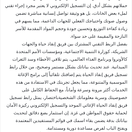
حملاتهم بشكل أدق. إن التسجيل الإلكتروني لا يعتبر مجرد إجراء تقني
لملء بعض الخانات، بل هو وثيقة تواصل إنسانية مباشرة تضمن
وصول صوتك واحتياجك الفعلي للجهات الداعمة، مما يسهم في
زيادة كفاءة التوزيع وتحسين جودة وحجم المواد المقدمة للأسر
النازحة والمقيمة على حد سواء.
بفضل الربط التقني المشترك بين فريق إنقاذ حياة والجهات
الشريكة، كوزارة التنمية الاجتماعية، ومؤسسات الأمم المتحدة
كالأونروا وبرنامج الغذاء العالمي، يتم تلافي الأخطاء وسد الثغرات
الميدانية. عند تحديث بياناتك بشكل مستمر وصحيح، من خلال رابط
تسجيل فريق إنقاذ الحياة يتم إضافتك تلقائياً إلى برامج الإغاثة
الموسمية والمتنوعة، مما يجعل تجربتك في الاستفادة من هذه
الخدمات أكثر مرونة وسرعة وأماناً، مع الحفاظ الكامل على
خصوصيتك وسرية معلوماتك الشخصيةباختصار، يمثل رابط تسجيل
فريق إنقاذ الحياة الإغاثي الموحد والتسجيل الإلكتروني ركيزة الأمان
لحماية حقوق المواطن في غزة. إن استثمار بضع دقائق لتحديث
بياناتك بدقة يضمن بقاء اسمك في قوائم المستفيدين المعتمدة
ويفتح الباب لفرص مساعدة دورية ومستدامة.