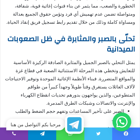
الخطورة والصعب، مما يثمر عن بناء قنوات إغاثية قوية، شفافة،
ومتواصلة تضمن عدم تهميش أي فرد وتؤمن حقوق الجميع بعدالة
ومساواة كاملة وذلك من خلال تقديم رابط تسجيل فريق إنقاذ الحياة.
تحلّى بالصبر والمثابرة في ظل الصعوبات
الميدانية
يمثل التحلي بالصبر الجميل والمثابرة الصادقة الركيزة الأساسية
للتعايش وتخطي هذه المرحلة الاستثنائية الصعبة في قطاع غزة
والمواقع المتضررة. فبناء الأنظمة الإغاثية الموحدة وتوفير الاحتياجات
لآلاف العائلات يستغرق وقتاً طويلاً وجهداً كبيراً من طواقم
المتطوعين، والذين يواجهون بدورهم تحديات انقطاع الكهرباء
والإنترنت والاتصالات وشبكات الطرق المدمرة.
الصبر على تأخير المساعدات وتفهم حجم الضغط والطلب
الهائل.
مرحبا بكم التواصل من هنا
الاستمرارية في تحديث البيانات وتثبيت رقم الاتصال بدقة.
التفاني في مساعدة الجيران والأقارب وحثهم على التسجيل
يسبوك
تويتر
واتساب
تيلقرام
ڤايبر