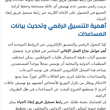
ترتيب رقمي يضمن عدم تهميش أي عائلة مستحقة وحفظ كرامة
الجميع في الحصول على الإغاثة اللازمة عبر رابط تسجيل فريق إنقاذ
الحياة.
أهمية التنسيق الرقمي وتحديث بيانات
المساعدات
يُعَدّ التحول الرقمي والتنسيق الإلكتروني عبر الروابط الموحدة أحد
أهم عوامل نجاح العمل الإغاثي
المعاصر في قطاع غزة. فبفضل
تصميم آليات دقيقة لاستقبال طلبات المواطنين، يمكن لمختلف
المنظمات الدولية والمحلية أن تؤسس سجلاً موحداً للمستفيدين.
يساعد هذا السجل الإلكتروني الشفاف في توجيه التبرعات
والمساعدات بفاعلية كبرى نحو العائلات الأكثر عوزاً، مما يمنع
الاحتكار ويقلل من تكرار التوزيع للأشخاص أنفسهم مع تهميش عائلات
أخرى لا تستطيع الخروج للبحث عن المساعدات في ظل الظروف
الراهنة.
إن اهتمامك بتعبئة طلبك عبر
رابط تسجيل فريق إنقاذ الحياة
يمثل
خطوة حيوية لتمكين المانحين الدوليين والمحليين من تخطيط