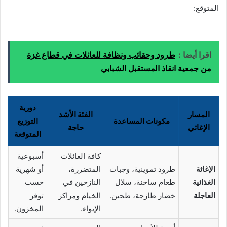
المتوقع:
اقرا أيضا :
طرود وحقائب ونظافة للعائلات في قطاع غزة
من جمعية انقاذ المستقبل الشبابي
دورية
المسار
الفئة الأشد
مكونات المساعدة
التوزيع
الإغاثي
حاجة
المتوقعة
كافة العائلات
أسبوعية
الإغاثة
طرود تموينية، وجبات
المتضررة،
أو شهرية
الغذائية
طعام ساخنة، سلال
النازحين في
حسب
العاجلة
خضار طازجة، طحين.
الخيام ومراكز
توفر
الإيواء.
المخزون.