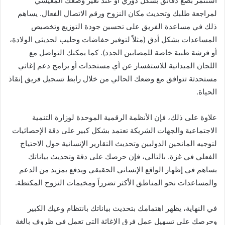
استثمر بضع دقائق بشكل دوري أو عند تغير وضعك المعيشي
لمراجعة طلبك وتحديث مكان النزوح ورقم الاتصال الفعال. يساهم
ذلك في مساعدة الفريق على تحسين جودة التوزيع وتخصيص
المساعدات بشكل أدق (مثلاً لتوفير حفاضات وحليب لحديثي الولادة،
أو فرشة طبية خاصة للمصابين الجدد). كما يمكنك التواصل مع
اللجان الميدانية للاستفسار عن أي مستجدات أو برامج دعم إغاثي
مستحدثة تتوافق مع وضعك الحالي من خلال رابط تسجيل فريق إنقاذ
الحياة.
علاوة على ذلك، فإن الأنظمة الرقمية الموحدة لوزارة التنمية
الاجتماعية والجهات الشريكة تعتمد بشكل كبير على دقة الإحصائيات
لتوجيه المانحين الدوليين وتحديث التقارير الإنسانية حول الاحتياج
الفعلي في غزة. بالتالي، فإن حرصك على دقة وتحديث بياناتك
يساهم في إظهار الواقع الإنساني الحقيقي ويدفع بمزيد من الدعم
والمساعدات نحو المناطق الأكثر تضرراً ومخيمات النزوح المكتظة.
في النهاية، يظهر اهتمامك بتحديث بياناتك بانتظام وعيك الكبير
وحرصك على تسهيل عمل فرق الإغاثة التي تعمل في ظروف بالغة