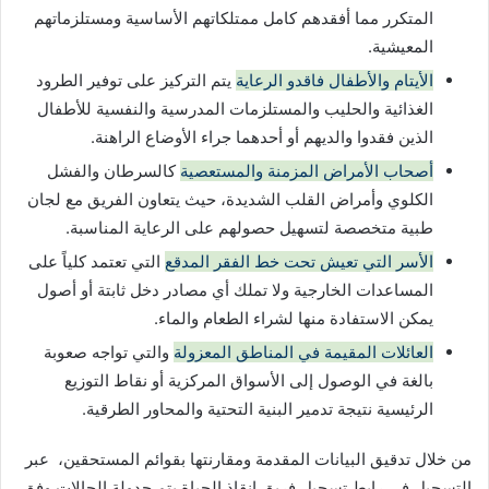
المتكرر مما أفقدهم كامل ممتلكاتهم الأساسية ومستلزماتهم
المعيشية.
الأيتام والأطفال فاقدو الرعاية
يتم التركيز على توفير الطرود
الغذائية والحليب والمستلزمات المدرسية والنفسية للأطفال
الذين فقدوا والديهم أو أحدهما جراء الأوضاع الراهنة.
أصحاب الأمراض المزمنة والمستعصية
كالسرطان والفشل
الكلوي وأمراض القلب الشديدة، حيث يتعاون الفريق مع لجان
طبية متخصصة لتسهيل حصولهم على الرعاية المناسبة.
الأسر التي تعيش تحت خط الفقر المدقع
التي تعتمد كلياً على
المساعدات الخارجية ولا تملك أي مصادر دخل ثابتة أو أصول
يمكن الاستفادة منها لشراء الطعام والماء.
العائلات المقيمة في المناطق المعزولة
والتي تواجه صعوبة
بالغة في الوصول إلى الأسواق المركزية أو نقاط التوزيع
الرئيسية نتيجة تدمير البنية التحتية والمحاور الطرقية.
من خلال تدقيق البيانات المقدمة ومقارنتها بقوائم المستحقين، عبر
التسجيل في رابط تسجيل فريق إنقاذ الحياة يتم جدولة الحالات وفق