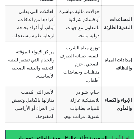
حوالات مالية مباشرة
العائلات التي يعاني
المساعدات
أو قسائم شرائية
أفرادها من إعاقات،
النقدية الطارئة
بالتعاون مع جهات
أيتام، أو أفراد بحاجة
دولية مانحة.
لرعاية طبية مستعجلة.
توزيع مياه الشرب
مراكز الإيواء المؤقتة
النقية، صيانة الصرف
إمدادات المياه
والخيام التي تفتقر للبنية
الصحي، حزم
والنظافة
التحتية والبيئية الصحية
منظفات وحفاضات
الأساسية.
أطفال.
خيام، شوادر
الأسر التي هُدمت
الإيواء والكساء
بلاستيكية عازلة
منازلها بالكامل وتعيش
والمأوى
للمياه، بطانيات
في العراء أو الأراضي
شتوية، مراتب نوم.
المفتوحة.
اقرا أيضا :
السعودية تتألق عالميًا.. جدة والطائف تحصدان