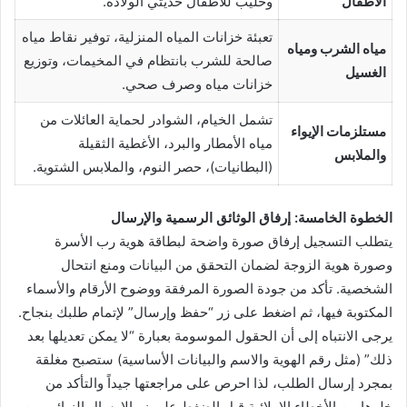
الأطفال
وحليب للأطفال حديثي الولادة.
تعبئة خزانات المياه المنزلية، توفير نقاط مياه
مياه الشرب ومياه
صالحة للشرب بانتظام في المخيمات، وتوزيع
الغسيل
خزانات مياه وصرف صحي.
تشمل الخيام، الشوادر لحماية العائلات من
مستلزمات الإيواء
مياه الأمطار والبرد، الأغطية الثقيلة
والملابس
(البطانيات)، حصر النوم، والملابس الشتوية.
الخطوة الخامسة: إرفاق الوثائق الرسمية والإرسال
يتطلب التسجيل إرفاق صورة واضحة لبطاقة هوية رب الأسرة
وصورة هوية الزوجة لضمان التحقق من البيانات ومنع انتحال
الشخصية. تأكد من جودة الصورة المرفقة ووضوح الأرقام والأسماء
المكتوبة فيها، ثم اضغط على زر “حفظ وإرسال” لإتمام طلبك بنجاح.
يرجى الانتباه إلى أن الحقول الموسومة بعبارة “لا يمكن تعديلها بعد
ذلك” (مثل رقم الهوية والاسم والبيانات الأساسية) ستصبح مغلقة
بمجرد إرسال الطلب، لذا احرص على مراجعتها جيداً والتأكد من
خلوها من الأخطاء الإملائية قبل الضغط على زر الإرسال النهائي من