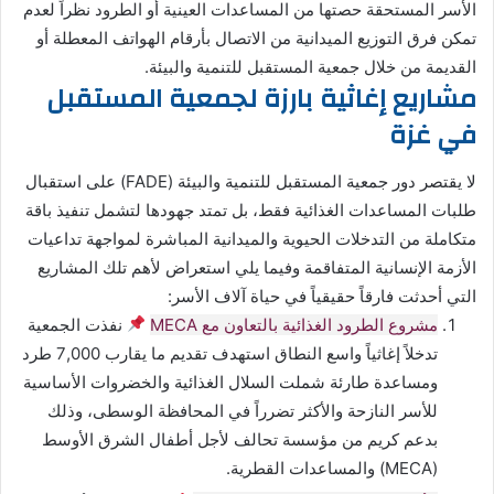
الأسر المستحقة حصتها من المساعدات العينية أو الطرود نظراً لعدم
تمكن فرق التوزيع الميدانية من الاتصال بأرقام الهواتف المعطلة أو
القديمة من خلال جمعية المستقبل للتنمية والبيئة.
مشاريع إغاثية بارزة لجمعية المستقبل
في غزة
لا يقتصر دور جمعية المستقبل للتنمية والبيئة (FADE) على استقبال
طلبات المساعدات الغذائية فقط، بل تمتد جهودها لتشمل تنفيذ باقة
متكاملة من التدخلات الحيوية والميدانية المباشرة لمواجهة تداعيات
الأزمة الإنسانية المتفاقمة وفيما يلي استعراض لأهم تلك المشاريع
التي أحدثت فارقاً حقيقياً في حياة آلاف الأسر:
مشروع الطرود الغذائية بالتعاون مع MECA
نفذت الجمعية
تدخلاً إغاثياً واسع النطاق استهدف تقديم ما يقارب 7,000 طرد
ومساعدة طارئة شملت السلال الغذائية والخضروات الأساسية
للأسر النازحة والأكثر تضرراً في المحافظة الوسطى، وذلك
بدعم كريم من مؤسسة تحالف لأجل أطفال الشرق الأوسط
(MECA) والمساعدات القطرية.