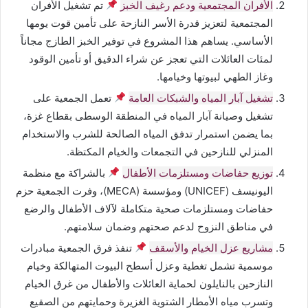
الأفران المجتمعية ودعم رغيف الخبز
تم تشغيل الأفران
المجتمعية لتعزيز قدرة الأسر النازحة على تأمين قوت يومها
الأساسي. يساهم هذا المشروع في توفير الخبز الطازج مجاناً
لمئات العائلات التي تعجز عن شراء الدقيق أو تأمين الوقود
وغاز الطهي لبيوتها وخيامها.
تشغيل آبار المياه والشبكات العامة
تعمل الجمعية على
تشغيل وصيانة آبار المياه في المنطقة الوسطى بقطاع غزة،
بما يضمن استمرار تدفق المياه الصالحة للشرب والاستخدام
المنزلي للنازحين في التجمعات والخيام المكتظة.
توزيع حفاضات ومستلزمات الأطفال
بالشراكة مع منظمة
اليونيسف (UNICEF) ومؤسسة (MECA)، وفرت الجمعية حزم
حفاضات ومستلزمات صحية متكاملة لآلاف الأطفال والرضع
في مناطق النزوح لدعم صحتهم وضمان سلامتهم.
مشاريع عزل الخيام والأسقف
تنفذ فرق الجمعية مبادرات
موسمية تشمل تغطية وعزل أسطح البيوت المتهالكة وخيام
النازحين بالنايلون لحماية العائلات والأطفال من غرق الخيام
وتسرب مياه الأمطار الشتوية الغزيرة وحمايتهم من الصقيع