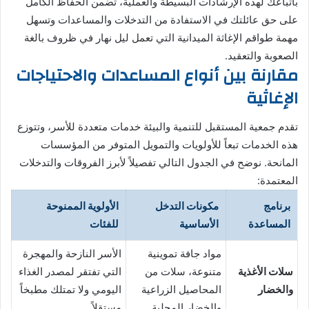
باتباعك لهذه الإرشادات البسيطة والعملية، تضمن الحفاظ الكامل
على حق عائلتك في الاستفادة من التدخلات والمساعدات وتسهل
مهمة طواقم الإغاثة الميدانية التي تعمل ليل نهار في ظروف بالغة
الصعوبة والتعقيد.
مقارنة بين أنواع المساعدات والاحتياجات
الإغاثية
تقدم جمعية المستقبل للتنمية والبيئة خدمات متعددة للأسر، وتتوزع
هذه الخدمات تبعاً للأولويات والتمويل المتوفر من المؤسسات
المانحة. نوضح في الجدول التالي تفصيلاً لأبرز الفروقات والتدخلات
المعتمدة:
برنامج
مكونات التدخل
الأولوية الممنوحة
المساعدة
الأساسية
للفئات
مواد جافة تموينية
الأسر النازحة والمهجرة
سلات الأغذية
متنوعة، سلات من
التي تفتقر لمصدر الغذاء
والخضار
المحاصيل الزراعية
اليومي ولا تمتلك مطبخاً
والخضار المحلية.
مستقلاً.