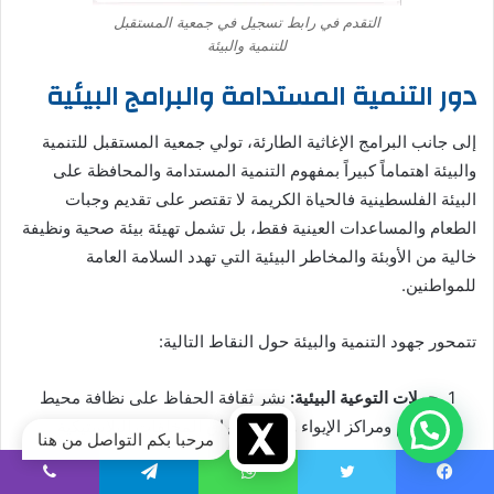
التقدم في رابط تسجيل في جمعية المستقبل
للتنمية والبيئة
دور التنمية المستدامة والبرامج البيئية
إلى جانب البرامج الإغاثية الطارئة، تولي جمعية المستقبل للتنمية
والبيئة اهتماماً كبيراً بمفهوم التنمية المستدامة والمحافظة على
البيئة الفلسطينية فالحياة الكريمة لا تقتصر على تقديم وجبات
الطعام والمساعدات العينية فقط، بل تشمل تهيئة بيئة صحية ونظيفة
خالية من الأوبئة والمخاطر البيئية التي تهدد السلامة العامة
للمواطنين.
تتمحور جهود التنمية والبيئة حول النقاط التالية:
حملات التوعية البيئية:
نشر ثقافة الحفاظ على نظافة محيط
الخيام ومراكز الإيواء وتجنب إحراق المخلفات البلاستيكية
مرحبا بكم التواصل من هنا
الضارة.
إدارة النفايات والمكبات المؤقتة:
التعاون مع البلديات لتأمين
يسبوك
تويتر
واتساب
تيلقرام
ڤايبر