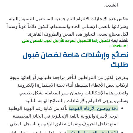
الشديد.
تعكس هذه الإنجازات الالتزام التام جمعية المستقبل للتنمية والبيئة
وشركائها بالعمل الإنساني الجاد والمستدام، لتكون دائماً عوناً وسنداً
لكل محتاج يسعى لتجاوز هذه المحن والظروف القاهرة.
شاهد ايضا/
تفعيل رابط التسجيل الموحد للأرامل الحرب للحصول على
المساعدات
نصائح وإرشادات هامة لضمان قبول
طلبك
يتعرض الكثير من المواطنين لتأخر مراجعة طلباتهم أو إلغائها نتيجة
ارتكاب بعض الأخطاء البسيطة أثناء تعبئة الاستمارة الإلكترونية
ولتجنب هذه الإشكاليات وضمان سير المعاملة بشكل طبيعي
وسلس، يرجى الالتزام بالإرشادات والنصائح الهامة التالية:
دقة ووضوح الأرقام القومية
تأكد من كتابة رقم الهوية الوطنية
لرب الأسرة والزوجة باللغة الإنجليزية في الخانة المخصصة
لمنع تداخل الحروف وضمان تطابق الرقم مع السجل المدني.
الابتعاد عن التسجيل المتكرر
تجنب إعادة ملء نموذج البيانات