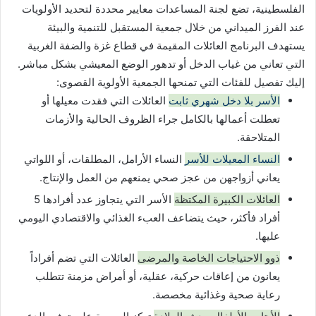
الفلسطينية، تضع لجنة المساعدات معايير محددة لتحديد الأولويات
عند الفرز الميداني من خلال جمعية المستقبل للتنمية والبيئة
يستهدف البرنامج العائلات المقيمة في قطاع غزة والضفة الغربية
التي تعاني من غياب الدخل أو تدهور الوضع المعيشي بشكل مباشر.
إليك تفصيل للفئات التي تمنحها الجمعية الأولوية القصوى:
الأسر بلا دخل شهري ثابت
العائلات التي فقدت معيلها أو
تعطلت أعمالها بالكامل جراء الظروف الحالية والأزمات
المتلاحقة.
النساء المعيلات للأسر
النساء الأرامل، المطلقات، أو اللواتي
يعاني أزواجهن من عجز صحي يمنعهم من العمل والإنتاج.
العائلات الكبيرة المكتظة
الأسر التي يتجاوز عدد أفرادها 5
أفراد فأكثر، حيث يتضاعف العبء الغذائي والاقتصادي اليومي
عليها.
ذوو الاحتياجات الخاصة والمرضى
العائلات التي تضم أفراداً
يعانون من إعاقات حركية، عقلية، أو أمراض مزمنة تتطلب
رعاية صحية وغذائية مخصصة.