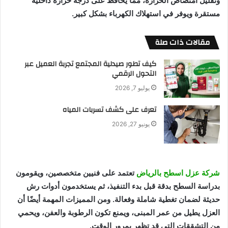
وتقليل امتصاص الحرارة، مما يحافظ على درجة حرارة داخلية
مستقرة ويوفر في استهلاك الكهرباء بشكل كبير.
مقالات ذات صلة
كيف تطور صيدلية المجتمع تجربة العميل عبر
التحول الرقمي
يوليو 7, 2026
تعرف على كشف تسربات المياه
يونيو 27, 2026
شركة عزل اسطح بالرياض
تعتمد على فنيين متخصصين، ويقومون
بدراسة السطح بدقة قبل بدء التنفيذ، ثم يستخدمون أدوات رش
حديثة لضمان تغطية شاملة وفعالة. ومن المميزات المهمة أيضًا أن
العزل يطيل من عمر المبنى، ويمنع تكون الرطوبة والعفن، ويحمي
من التشققات التي قد تظهر بمرور الوقت.