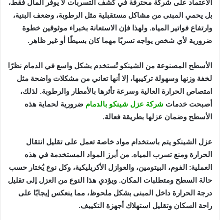
الاعتماد على شركة محترفة في كشف التسربات لا يوفر المال فقط،
بل يحمي المبنى من مشاكل مستقبلية مثل الرطوبة، وضعف البنية،
وارتفاع فواتير المياه. ولهذا فإن الاستعانة بخبراء موثوقين خطوة
ضرورية لأي شخص يواجه تسربًا مهما كان بسيطًا أو غير ظاهر.
الأسطح المصنوعة من الشينكو تُستخدم بشكل واسع في الدمام نظرًا
لخفة وزنها وسهولة تركيبها، إلا أنها تعاني من مشكلات واضحة مثل
امتصاص الحرارة العالية وسرعة تأثرها بالأمطار والرطوبة. لذلك،
أصبحت خدمات
شركة عزل شينكو بالدمام
ضرورية لحماية هذه
الأسطح وضمان عزلها بطريقة فعالة.
عزل الشينكو يتم باستخدام مواد خاصة تعمل على تقليل انتقال
الحرارة ومنع تسرب المياه. من أبرز المواد المستخدمة في هذه
العملية: الفوم، البيتومين، والعوازل الأكريليكية، وكل نوع يُختار حسب
حالة السطح ومتطلبات المكان. ويؤدي هذا النوع من العزل إلى تقليل
درجة الحرارة داخل المبنى بشكل ملحوظ، مما ينعكس إيجابًا على
راحة السكان وتقليل استهلاك أجهزة التكييف.