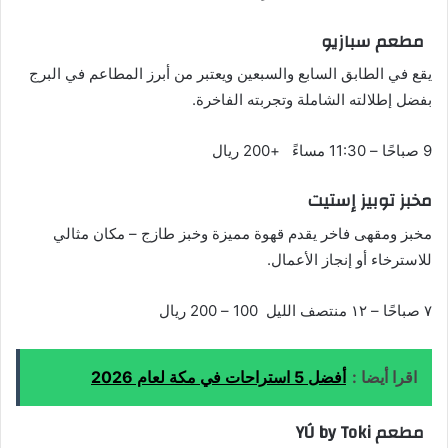
مطعم سبازيو
يقع في الطابق السابع والسبعين ويعتبر من أبرز المطاعم في البرج
بفضل إطلالته الشاملة وتجربته الفاخرة.
9 صباحًا – 11:30 مساءً +200 ريال
مخبز توبيز إستيت
مخبز ومقهى فاخر يقدم قهوة مميزة وخبز طازج – مكان مثالي
للاسترخاء أو إنجاز الأعمال.
٧ صباحًا – ١٢ منتصف الليل 100 – 200 ريال
اقرا أيضا :
أفضل 5 استراحات في مكة لعام 2026
مطعم YÚ by Toki