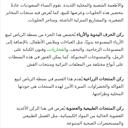
والأطعمة الشعبية والمحلية اللذيذة. تقوم النساء السعوديات عادةً
بتحضير هذه الحلويات وعرضها للبيع، كما تُعرض فيه منتجات المخابز
الصغيرة، والمشاريع المنزلية الناشئة، ومتاجر الحلويات.
ركن الحرف اليدوية والأزياء
:يُخصص هذا الجزء من بسطة الرياض لبيع
الأزياء المصنوعة يدويًا، مثل العباءات وملابس الأطفال، بالإضافة إلى
المصنوعات الزجاجية، والتحف، و
الفخاريات
، وفنون الكتابة على
الرمل، والمنسوجات المحبوكة. كما يمكن العثور في هذه البسطات
على أنواع مختلفة من المعلقات التراثية ومنتجات القش.
ركن المنتجات الزراعية:
يُقدم هذا القسم في بسطة الرياض لبيع
الفواكه والخضراوات. الميزة الأبرز لهذه المنتجات هي جودتها
المحلية وطزاجتها.
ركن المنتجات الطبيعية والعضوية
:يُعرض في هذا الركن الأغذية
العضوية الخالية من المواد الكيميائية، مثل العسل الطبيعي
والمستحضرات الصحية المتنوعة.