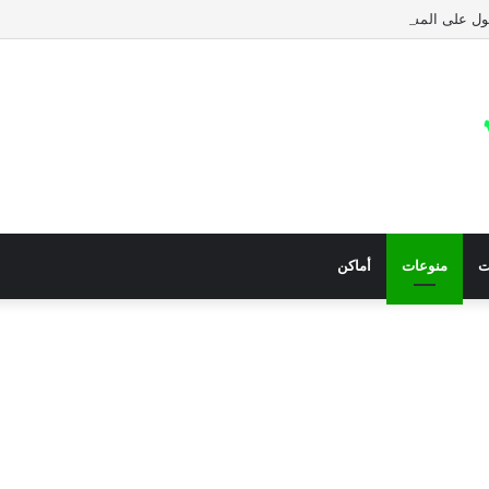
 على المساعدات الإنسانية العاجلة المجلس النرويجي للاجئين
ت
منوعات
أماكن