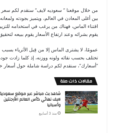
من خلال موقعنا ” سعوديه لايف” سنقدم لكم سعر خواتم ال
بين أغلى المعادن في العالم، ويتميز بجودته ولمعانه،
اقتناء الماس، فهناك من يرغب في استخدامه للتزيين
يقوم بشرائه وعند ارتفاع الأسعار يقوم ببيعه لتحقيق 
عمومًا، لا يشترى الماس إلا من قِبل الأثرياء بسبب
تختلف بحسب نقائه ولونه ووزنه، إذ كلما زادت جودة
“أسعارك”، سنقدم لكم دراسة شاملة حول أسعار خوات
مقالات ذات صلة
شاهد بث مباشر عبر موقع سعودية
لايف نهائي كأس العالم الأرجنتين
وأسبانيا
منذ 3 أسابيع