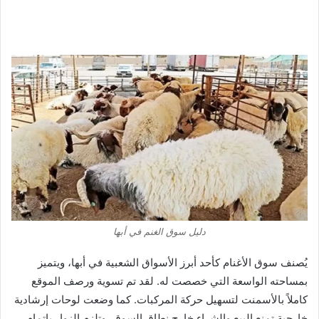
دليل سوق الغنم في أبها
يُصنف سوق الأغنام كأحد أبرز الأسواق الشعبية في أبها، ويتميز
بمساحته الواسعة التي خصصت له. لقد تم تسوية ورصف الموقع
كاملاً بالأسمنت لتسهيل حركة المركبات. كما وضعت لوحات إرشادية
خارجية تمنع البيع والشراء خارج نطاق السوق، وتلزم الزوار بإتمام