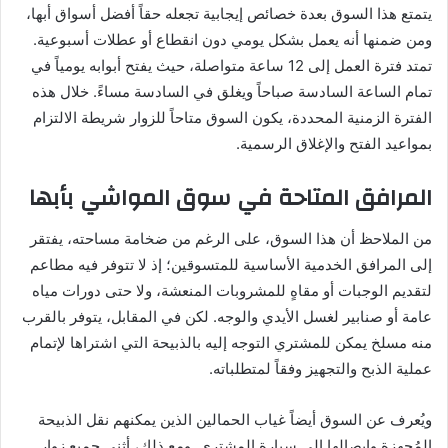
يتمتع هذا السوق بعدة خصائص إيجابية تجعله حقاً أفضل أسواق أبها،
ومن ضمنها أنه يعمل بشكل يومي دون انقطاع أو عطلات أسبوعية.
تمتد فترة العمل إلى 12 ساعة متواصلة، حيث يفتح أبوابه يومياً في
تمام الساعة السادسة صباحاً ويغلق في السادسة مساءً. خلال هذه
الفترة الزمنية المحددة، يكون السوق متاحاً للزوار شريطة الالتزام
بمواعيد الفتح والإغلاق الرسمية.
المرافق المتاحة في سوق المواشي بأبها
من الملاحظ أن هذا السوق، على الرغم من ضخامة مساحته، يفتقر
إلى المرافق الخدمية الأساسية للمتسوقين؛ إذ لا تتوفر فيه مطاعم
لتقديم الوجبات أو مقاهٍ للمشروبات المنعشة، ولا حتى دورات مياه
عامة أو صنابير لغسل الأيدي والوجه. لكن في المقابل، يتوفر بالقرب
منه مسلخ يمكن للمشتري التوجه إليه بالذبيحة التي اشتراها لإتمام
عملية الذبح والتجهيز وفقاً لمتطلباته.
ويُعرف عن السوق أيضاً غياب الحمالين الذين يمكنهم نقل الذبيحة
المُجهزة وإيصالها إلى سيارة المشتري. ومع ذلك، أثنى جميع زوار