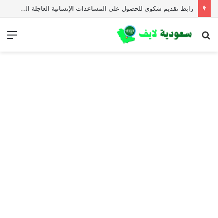
رابط تقديم شكوى للحصول على المساعدات الإنسانية العاجلة المجلس النرويجي للاجئين
بحث
الق
عن