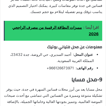
فساتين في جدة توفر مقاسات كبيرة. يمكنك اختيار التصميم الذي
يناسب ذوقك ويتم تفصيله ليتلاءم مع حجم جسمك.
اقرا أيضا :
مميزات البطاقة الرقمية من مصرف الراجحي
2026
معلومات عن محل فتياني بوتيك
عنوان المحل:
أحمد السديري، حي الروضة، جدة 23432،
المملكة العربية السعودية.
رقم الهاتف:
966126673971+
9-محل مسايا
محل مسايا يعد من أبرز محلات فساتين السهرة في جدة، حيث يوفر
تشكيلة متنوعة ومميزة من الفساتين التي تتماشى مع أحدث صيحات
الموضة العالمية، وتتميز بجودتها العالية وخاماتها الجميلة، بالإضافة