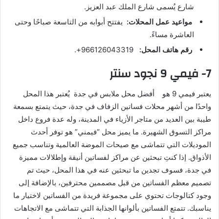
شارع يُسمى شارع الملك عبد العزيز.
مواعيد عمل المحلات:
يفتتح أبوابه من التاسعة صباحًا وحتى
العاشرة مساءً.
رقم هاتف المحل:
966126043319+.
7- فيمي 9 نجود سنتر
يعتبر فيمي 9 هو أفضل محل ملابس في جدة يُعتبر هذا المحل
واحدًا من أشهر محلات فساتين الزفاف في جدة، حيث يتمتع بسمعة
طيبة بين العديد من متاجر الأزياء في المدينة، وله عدة فروع داخل
مراكز التسوق الشهيرة. ما يميز محل “فيمني” هو توفر أحدث
الموديلات التي تتماشى مع صيحات الموضة العالمية وتناسب جميع
الأذواق. إذا كنتِ تبحثين عن مراكز لفساتين أنيقة وإطلالات مميزة
في جدة، فسوف تجدين ما تبحثين عنه في هذا المحل، حيث تم
تصميم معظم الفساتين من قبل مصممين محترفين، بالإضافة إلى
وجود كتالوجات تحتوي على مجموعة فريدة من الفساتين لاختيار ما
يناسبك. تتمتع الفساتين بألوانها الجذابة التي تتماشى مع الاتجاهات