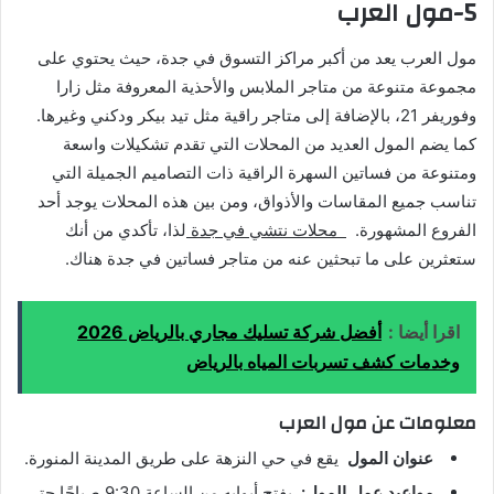
5-مول العرب
مول العرب يعد من أكبر مراكز التسوق في جدة، حيث يحتوي على
مجموعة متنوعة من متاجر الملابس والأحذية المعروفة مثل زارا
وفوريفر 21، بالإضافة إلى متاجر راقية مثل تيد بيكر ودكني وغيرها.
كما يضم المول العديد من المحلات التي تقدم تشكيلات واسعة
ومتنوعة من فساتين السهرة الراقية ذات التصاميم الجميلة التي
تناسب جميع المقاسات والأذواق، ومن بين هذه المحلات يوجد أحد
الفروع المشهورة.
محلات نتشي في جدة
لذا، تأكدي من أنك
ستعثرين على ما تبحثين عنه من متاجر فساتين في جدة هناك.
اقرا أيضا :
أفضل شركة تسليك مجاري بالرياض 2026
وخدمات كشف تسربات المياه بالرياض
معلومات عن مول العرب
عنوان المول
يقع في حي النزهة على طريق المدينة المنورة.
مواعيد عمل المول:
يفتح أبوابه من الساعة 9:30 صباحًا حتى