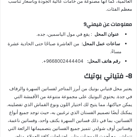
العالمية، كما أنها مصنوعة من خامات عالية الجودة وبأسعار تناسب
معظم الفئات.
معلومات عن فيمني9
عنوان المحل
: يقع في مول الياسمين، جده.
ساعات عمل المحل:
من العاشرة صباحًا حتى الحادية عشرة
مساءً.
رقم هاتف المحل:
9668002444404+.
8- فتياني بوتيك
يعتبر محل فتياني بوتيك من أبرز المتاجر لفساتين السهرة والزفاف
في جدة. يحتوي البوتيك على مجموعة متنوعة من الأقمشة التي
يمكن حياكتها، مما يتيح لك اختيار اللون ونوع القماش الذي تفضلينه.
يمكنك أيضًا تصميم الفستان الذي ترغبين به، حيث توجد جميع أنواع
الفساتين، بما في ذلك فساتين السهرة بكتف واحد، وفساتين ناعمة،
وفساتين أوف شولدر. تتميز جميع الفساتين بتصميماتها الرائعة التي
تتماشى مع أحدث الموضات وتلبي احتياجات كافة العملاء. متاجر