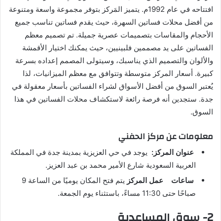
افتتاحه في عام 1992م. يتميز المَركز بتوفر مجموعة واسعة ومتنوعة
من أفضل محلات فساتين السهرة، حيث يقدم فساتين تناسب جميع
الأحجام والمقاسات بتصميمات عصرية جميلة. تم تصميم معظم
الفساتين على يد مصممين فلبينيين، حيث يمكنك اختيار الأقمشة
والألوان والتصميم الذي يناسبك، وسيتولى المصمم إعداده بسرعة
كبيرة. أسعار المركز متوسطة وتتوافق مع معظم الميزانيات، لذا
يُعتبر السوق من أفضل الأسواق لشراء الفساتين بأسعار معقولة في
جدة. ستجدين أنه فرصة رائعة لاستكشاف محلات الفساتين في هذا
السوق.
معلومات عن مركز الحفني
عنوان المركز:
يوجد في حي العزيزية بمدينة جدة في المملكة
العربية السعودية شارع الأمير محمد بن عبد العزيز.
ساعات
عمل المركز
يتم فتح المكان يوميًا من الساعة 9
صباحًا حتى 11:30 مساءً، باستثناء يوم الجمعة.
2- سوق المساعدية