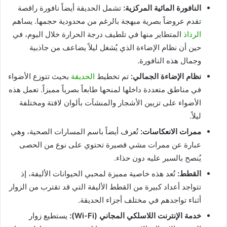
النافورة المائية المركزية:
تشمل الحديقة أيضاً نافورة راقصة
تقدم عروضاً بصرية مبهجة بالرغم من محدودية حجمها. يساهم
الرذاذ
المتطاير منها في تلطيف درجة الحرارة خلال اليوم، في
حين أن نظام الإضاءة الذي يُشغل ليلاً يضاعف من جاذبية
وجمال هذه النافورة.
نظام الإضاءة الجمالي:
تم تخطيط
الحديقة
بحيث تتوزع الأضواء
في مناطق متعددة داخلها لمنحها طابعاً بصرياً مميزاً. تعمل هذه
الأضواء على تزيين الأشجار والمنشآت بألوان لافتة ومختلفة
ليلاً.
ممرات الانعكاسات:
تُعرف أيضاً باسم المسارات الصحية، وهي
عبارة عن ممرات مشي قصيرة تحتوي على نوع من الحصى
يُنصح بالسير عليه دون حذاء.
القطط:
تُعد هذه خاصية مميزة لمحبي الحيوانات الأليفة، إذ
تتواجد أعداد كبيرة من القطط الأليفة التي قد تقترب من الزوار
أثناء تواجدهم في مختلف أجزاء الحديقة.
خدمة الإنترنت اللاسلكي المجاني (Wi-Fi):
يستطيع زوار