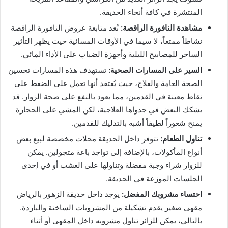
المنتشرة في كافة أنحاء الحديقة.
مشاهدة النافورة الراقصة:
تُعد متابعة عروض النافورة الراقصة
نشاطاً ممتعاً، لا سيما في الأوقات المسائية حيث يظهر التأثير
الساحر للمصابيح الليلية وأجهزة الضباب على الأداء المائي.
السير على المسارات الصحية:
تستهدف هذه المسارات تحسين
الصحة العامة والعلاج، حيث يُعتقد أنها تعمل على الضغط على
نقاط معينة في القدمين، مما يعود بالنفع على صحة الزوار. قد
يشكك البعض في جدواها العلاجية، لكن المشي على الحجارة
يمنح شعوراً لطيفاً أشبه بالتدليك للقدمين.
تناول الطعام:
تتوفر داخل الحديقة محلات مخصصة لبيع بعض
أنواع المأكولات، بالإضافة إلى تواجد باعة متجولين. يمكن
للزوار شراء وجبة مفضلة وتناولها على العشب أو في إحدى
الجلسات الموزعة في الحديقة.
احتساء مشروبك المفضل:
يوجد داخل حديقة الزهور بالرياض
مقهى صغير يقدم تشكيلة من المشروبات الساخنة والباردة.
بالتالي، يمكن للزائر تناول مشروبه داخل المقهى أو أثناء