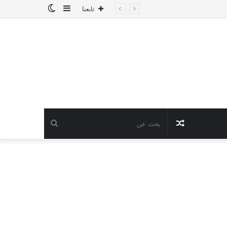
إضافة
الوضع
تابعنا
عمود
المظلم
جانبي
مقال
بحث
عشوائي
عن