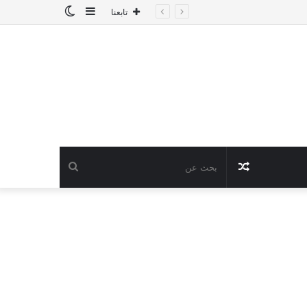
إضافة
الوضع
تابعنا
عمود
المظلم
جانبي
مقال
بحث
عشوائي
عن