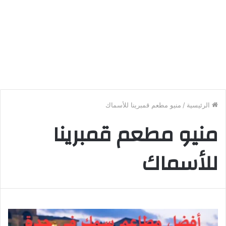
الرئيسية
/
منيو مطعم قمبرينا للأسماك
منيو مطعم قمبرينا
للأسماك