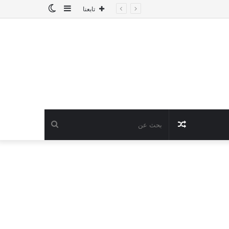
إضافة
الوضع
تابعنا
عمود
المظلم
جانبي
مقال
بحث
عشوائي
عن