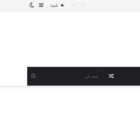
إضافة
الوضع
تابعنا
عمود
المظلم
جانبي
مقال
بحث
عشوائي
عن