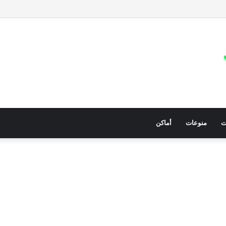
 على المساعدات الإنسانية العاجلة المجلس النرويجي للاجئين
ت
منوعات
أماكن