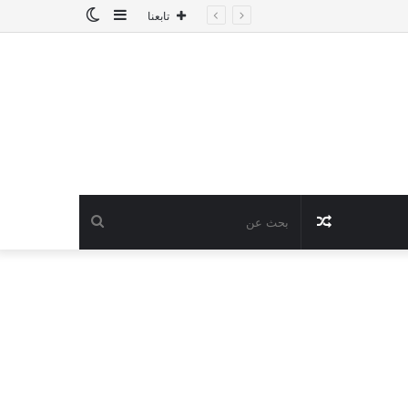
إضافة
الوضع
تابعنا
عمود
المظلم
جانبي
مقال
بحث
عشوائي
عن