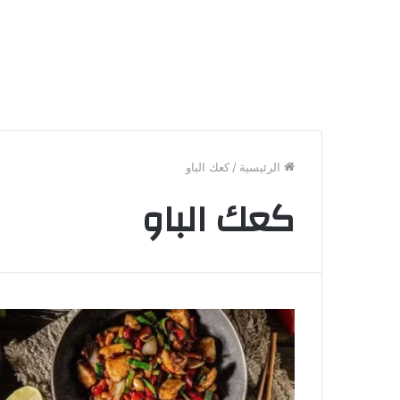
الرئيسية
/
كعك الباو
كعك الباو