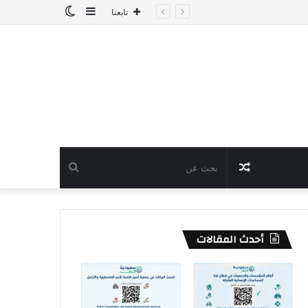
إضافة
الوضع
تابعنا
عمود
المظلم
جانبي
مقال
بحث
عشوائي
عن
أحدث المقالات