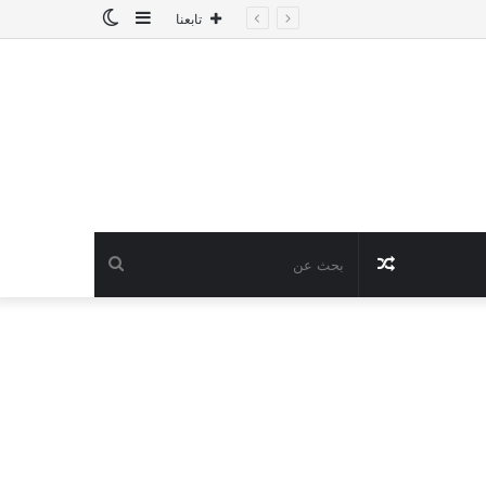
إضافة
الوضع
تابعنا
عمود
المظلم
جانبي
مقال
بحث
عشوائي
عن