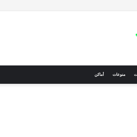
معيات في قطاع غزة للمساعدات الإنسانية العاجلة
ت
منوعات
أماكن