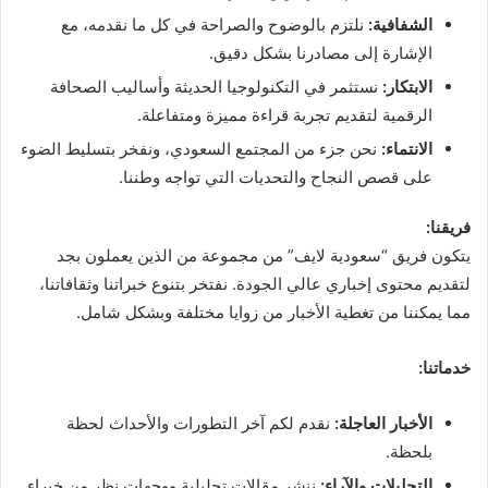
الشفافية:
نلتزم بالوضوح والصراحة في كل ما نقدمه، مع
الإشارة إلى مصادرنا بشكل دقيق.
الابتكار:
نستثمر في التكنولوجيا الحديثة وأساليب الصحافة
الرقمية لتقديم تجربة قراءة مميزة ومتفاعلة.
الانتماء:
نحن جزء من المجتمع السعودي، ونفخر بتسليط الضوء
على قصص النجاح والتحديات التي تواجه وطننا.
فريقنا:
يتكون فريق “سعودية لايف” من مجموعة من الذين يعملون بجد
لتقديم محتوى إخباري عالي الجودة. نفتخر بتنوع خبراتنا وثقافاتنا،
مما يمكننا من تغطية الأخبار من زوايا مختلفة وبشكل شامل.
خدماتنا:
الأخبار العاجلة:
نقدم لكم آخر التطورات والأحداث لحظة
بلحظة.
التحليلات والآراء:
ننشر مقالات تحليلية ووجهات نظر من خبراء